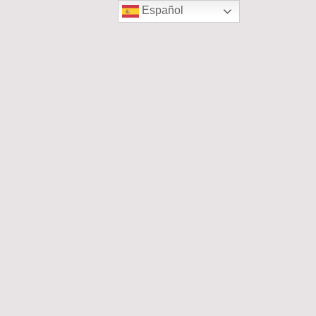
Español
Comprar semillas de chiles picantes
Tienda
Quiénes somos
Contact